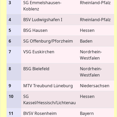
3
SG Emmelshausen-
Rheinland-Pfalz
Koblenz
4
BSV Ludwigshafen I
Rheinland-Pfalz
5
BSG Hausen
Hessen
6
SG Offenburg/Pforzheim
Baden
7
VSG Euskirchen
Nordrhein-
Westfalen
8
BSG Bielefeld
Nordrhein-
Westfalen
9
MTV Treubund Lüneburg
Niedersachsen
10
SG
Hessen
Kassel/Hessisch/Lichtenau
11
BVSV Rosenheim
Bayern